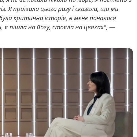
з. Я приїхала цього разу і сказала, що ми
була критична історія, в мене почалося
 я пішла на йогу, стояла на цвяхах",
—