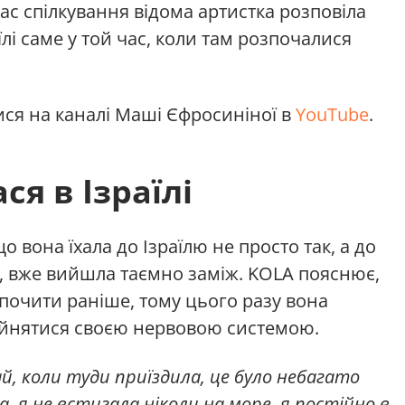
ас спілкування відома артистка розповіла
їлі саме у той час, коли там розпочалися
ся на каналі Маші Єфросиніної в
YouTube
.
я в Ізраїлі
о вона їхала до Ізраїлю не просто так, а до
чі, вже вийшла таємно заміж. KOLA пояснює,
дпочити раніше, тому цього разу вона
айнятися своєю нервовою системою.
ай, коли туди приїздила, це було небагато
а, я не встигала ніколи на море, я постійно в