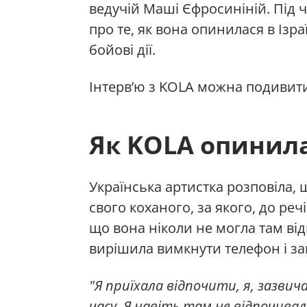
ведучій Маші Єфросиніній. Під ч
про те, як вона опинилася в Ізра
бойові дії.
Інтерв’ю з KOLA можна подивити
Як KOLA опинилас
Українська артистка розповіла, щ
свого коханого, за якого, до ре
що вона ніколи не могла там ві
вирішила вимкнути телефон і з
"Я приїхала відпочити, я, зазвич
часу. Я навіть там не відпочивал