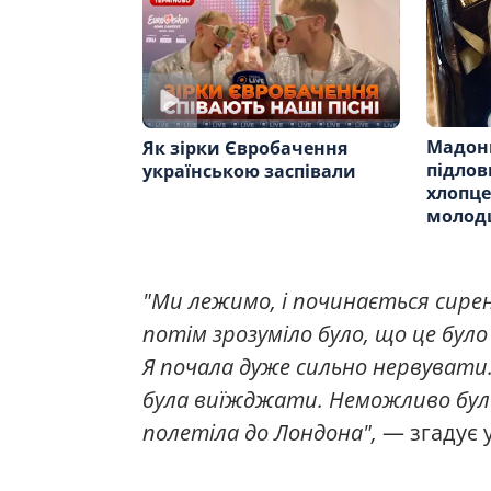
Мадонн
Як зірки Євробачення
підлов
українською заспівали
хлопце
молод
"Ми лежимо, і починається сирен
потім зрозуміло було, що це було
Я почала дуже сильно нервувати. 
була виїжджати. Неможливо бул
полетіла до Лондона",
— згадує у