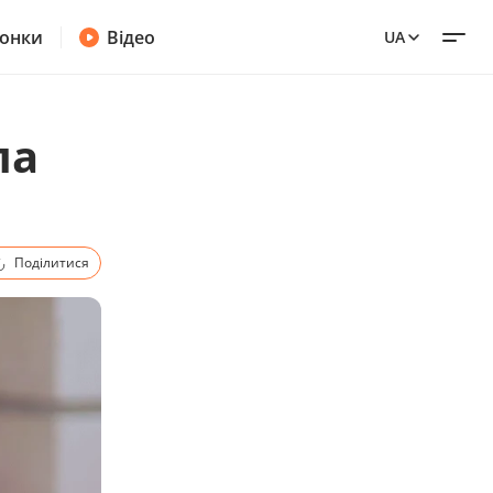
онки
Відео
UA
ла
Поділитися