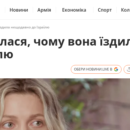
Новини
Армія
Економіка
Спорт
Кол
їздила нещодавно до Ізраїлю
лася, чому вона їзди
лю
ОБЕРИ НОВИНИ.LIVE В