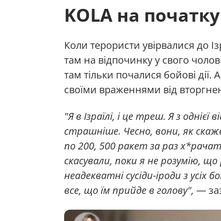
KOLA на початку 
Коли терористи увірвалися до Із
там на відпочинку у свого чолов
там тільки почалися бойові дії. 
своїми враженнями від вторгненн
"Я в Ізраїлі, і це треш. Я з однієї 
страшніше. Чесно, вони, як скаже
по 200, 500 ракет за раз х*рача
скасували, поки я не розумію, що
неадекватні сусіди-іроди з усіх 
все, що їм прийде в голову",
— за