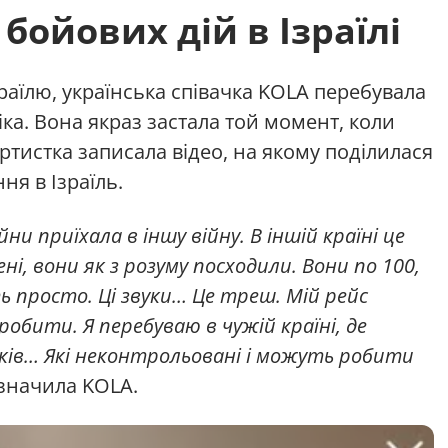
бойових дій в Ізраїлі
раїлю, українська співачка KOLA перебувала
іка. Вона якраз застала той момент, коли
Артистка записала відео, на якому поділилася
я в Ізраїль.
війни приїхала в іншу війну. В іншій країні це
ні, вони як з розуму посходили. Вони по 100,
ть просто. Ці звуки… Це треш. Мій рейс
 робити. Я перебуваю в чужій країні, де
боків… Які неконтрольовані і можуть робити
значила KOLA.