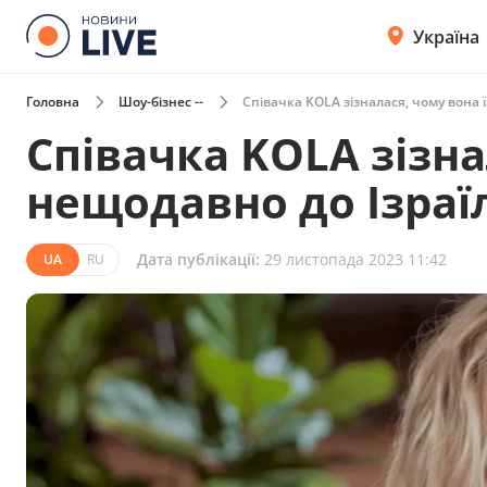
Україна
Головна
Шоу-бізнес --
Співачка KOLA зізналася, чому вона 
Співачка KOLA зізна
нещодавно до Ізраї
Дата публікації:
29 листопада 2023 11:42
UA
RU