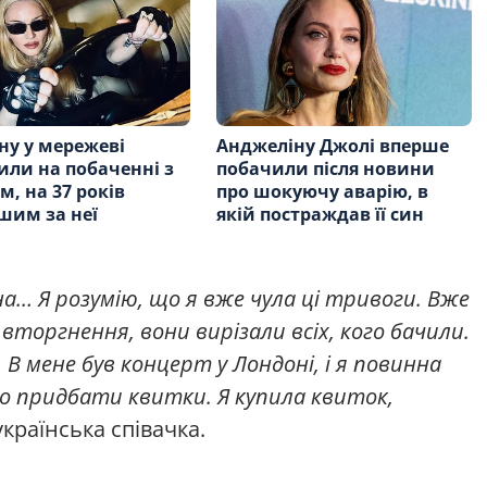
у у мережеві
Анджеліну Джолі вперше
или на побаченні з
побачили після новини
м, на 37 років
про шокуючу аварію, в
шим за неї
якій постраждав її син
а… Я розумію, що я вже чула ці тривоги. Вже
 вторгнення, вони вирізали всіх, кого бачили.
В мене був концерт у Лондоні, і я повинна
о придбати квитки. Я купила квиток,
країнська співачка.