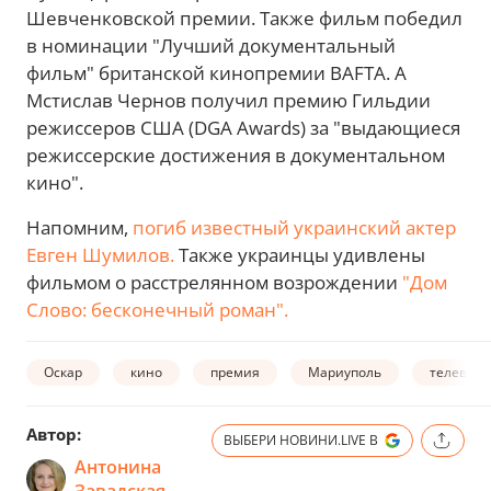
Шевченковской премии. Также фильм победил
в номинации "Лучший документальный
фильм" британской кинопремии BAFTA. А
Мстислав Чернов получил премию Гильдии
режиссеров США (DGA Awards) за "выдающиеся
режиссерские достижения в документальном
кино".
Напомним,
погиб известный украинский актер
Евген Шумилов.
Также украинцы удивлены
фильмом о расстрелянном возрождении
"Дом
Слово: бесконечный роман".
Оскар
кино
премия
Мариуполь
телевид
Автор:
ВЫБЕРИ НОВИНИ.LIVE В
Антонина