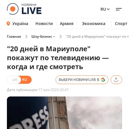
RU
Україна
Новости
Армия
Экономика
Спорт
Главная
Шоу-бизнес --
"20 дней в Мариуполе" покажут по 
"20 дней в Мариуполе"
покажут по телевидению —
когда и где смотреть
UA
RU
ВЫБЕРИ НОВИНИ.LIVE В
Дата публикации
17 мая 2024 20:47