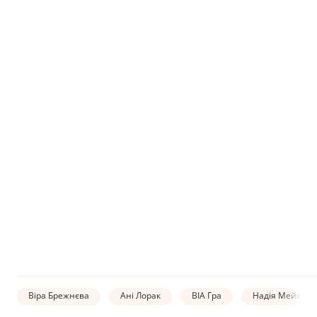
Віра Брежнєва
Ані Лорак
ВІА Гра
Надія Мейхер