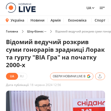
UA
Україна
Новини
Армія
Економіка
Спорт
Головна
Шоу-бізнес --
Відомий ведучий розкрив суми гонора
Відомий ведучий розкрив
суми гонорарів зрадниці Лорак
та гурту "ВІА Гра" на початку
2000-х
UA
RU
ОБЕРИ НОВИНИ.LIVE В
Дата публікації:
18 червня 2024 12:56