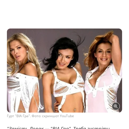
Гурт "ВІА Гра". Фото: скриншот YouTube
"Замість Лорак — "ВІА Гра". Треба зустріти,