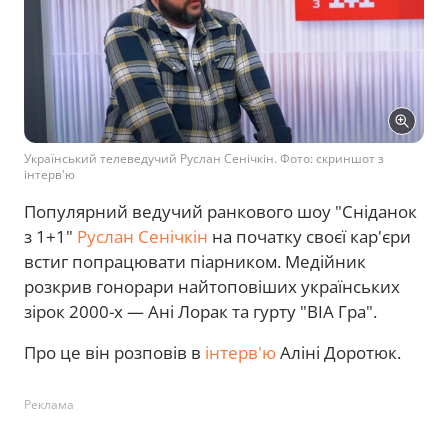
Український телеведучий Руслан Сенічкін. Фото: скриншот з
інтерв'ю
Популярний ведучий ранкового шоу "Сніданок
з 1+1"
Руслан Сенічкін
на початку своєї кар'єри
встиг попрацювати піарником. Медійник
розкрив гонорари найтоповіших українських
зірок 2000-х — Ані Лорак та гурту "ВІА Гра".
Про це він розповів в
інтерв'ю
Аліні Доротюк.
Реклама