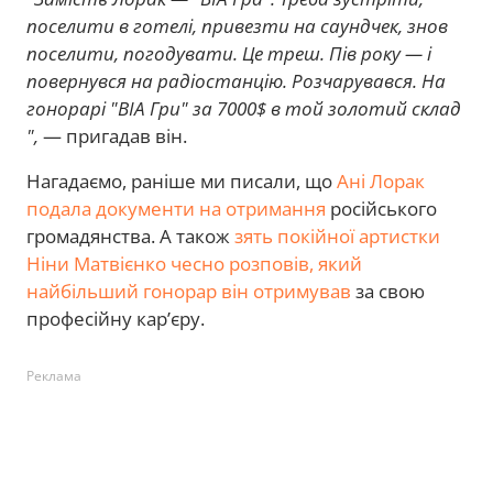
поселити в готелі, привезти на саундчек, знов
поселити, погодувати. Це треш. Пів року — і
повернувся на радіостанцію. Розчарувався. На
гонорарі "ВІА Гри" за 7000$ в той золотий склад
",
— пригадав він.
Нагадаємо, раніше ми писали, що
Ані Лорак
подала документи на отримання
російського
громадянства. А також
зять покійної артистки
Ніни Матвієнко чесно розповів, який
найбільший гонорар він отримував
за свою
професійну кар’єру.
Реклама